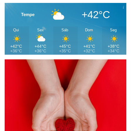
+42°C
Tempe
Qui
Sex
Sáb
Dom
Seg
+42°C
+44°C
+45°C
+41°C
+38°C
+36°C
+36°C
+35°C
+32°C
+34°C