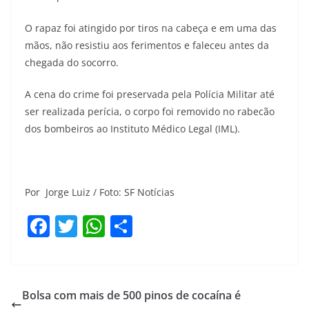
O rapaz foi atingido por tiros na cabeça e em uma das
mãos, não resistiu aos ferimentos e faleceu antes da
chegada do socorro.
A cena do crime foi preservada pela Polícia Militar até
ser realizada perícia, o corpo foi removido no rabecão
dos bombeiros ao Instituto Médico Legal (IML).
Por Jorge Luiz / Foto: SF Notícias
F
T
W
S
a
w
h
h
c
itt
at
ar
e
er
s
e
Bolsa com mais de 500 pinos de cocaína é