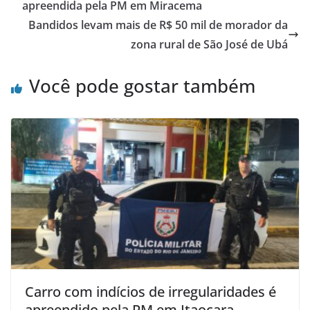
b
A
apreendida pela PM em Miracema
o
p
Bandidos levam mais de R$ 50 mil de morador da
o
p
zona rural de São José de Ubá
k
Você pode gostar também
Carro com indícios de irregularidades é
apreendido pela PM em Itaocara