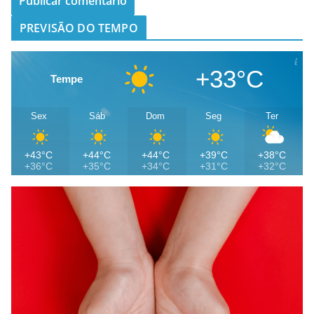
PREVISÃO DO TEMPO
+33°C
Tempe
Sex
Sáb
Dom
Seg
Ter
+43°C
+44°C
+44°C
+39°C
+38°C
+36°C
+35°C
+34°C
+31°C
+32°C