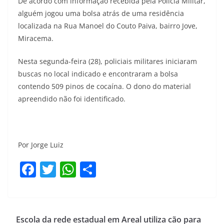
De acordo com informação recebida pela Polícia Militar,
alguém jogou uma bolsa atrás de uma residência
localizada na Rua Manoel do Couto Paiva, bairro Jove,
Miracema.
Nesta segunda-feira (28), policiais militares iniciaram
buscas no local indicado e encontraram a bolsa
contendo 509 pinos de cocaína. O dono do material
apreendido não foi identificado.
Por Jorge Luiz
F
T
W
S
a
w
h
h
c
itt
at
ar
e
er
s
e
Escola da rede estadual em Areal utiliza cão para