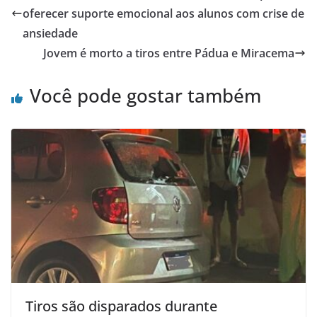
b
A
oferecer suporte emocional aos alunos com crise de
o
p
ansiedade
o
p
Jovem é morto a tiros entre Pádua e Miracema
k
Você pode gostar também
Tiros são disparados durante