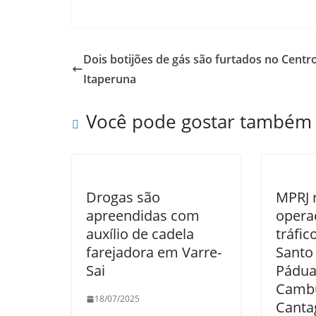
a
w
h
h
c
itt
at
ar
e
er
s
e
Dois botijões de gás são furtados no Centr
b
A
Itaperuna
o
p
Você pode gostar também
o
p
k
Drogas são
MPRJ r
apreendidas com
opera
auxílio de cadela
tráfi
farejadora em Varre-
Santo
Sai
Pádua
Cambu
18/07/2025
Canta