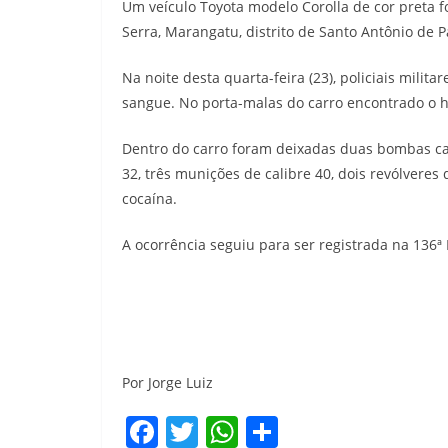
Um veículo Toyota modelo Corolla de cor preta 
Serra, Marangatu, distrito de Santo Antônio de 
Na noite desta quarta-feira (23), policiais mil
sangue. No porta-malas do carro encontrado o 
Dentro do carro foram deixadas duas bombas cas
32, três munições de calibre 40, dois revólveres 
cocaína.
A ocorrência seguiu para ser registrada na 136ª 
Por Jorge Luiz
F
T
W
S