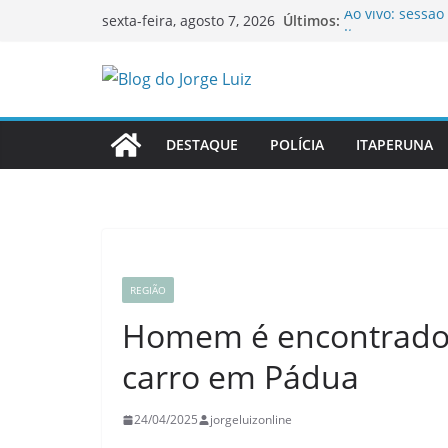
Pular
Últimos:
Ao vivo: sessã
sexta-feira, agosto 7, 2026
para
Itaperuna
Ao vivo: sessã
o
Itaperuna
conteúdo
OAB-RJ e TCE-R
inauguram nova
Homem é morto 
DESTAQUE
POLÍCIA
ITAPERUNA
Itaperuna
Colégio Estadu
novos estudant
REGIÃO
Homem é encontrado 
carro em Pádua
24/04/2025
jorgeluizonline