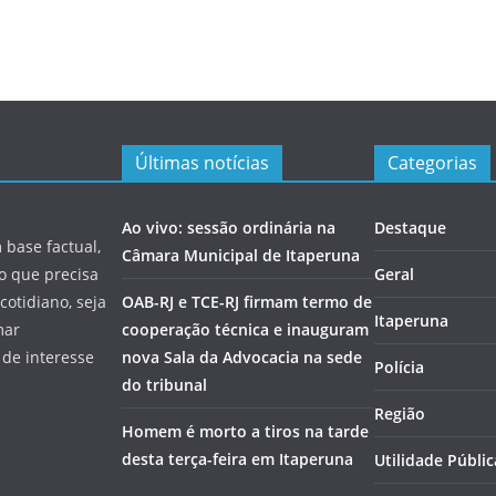
Últimas notícias
Categorias
Ao vivo: sessão ordinária na
Destaque
 base factual,
Câmara Municipal de Itaperuna
 o que precisa
Geral
cotidiano, seja
OAB-RJ e TCE-RJ firmam termo de
Itaperuna
mar
cooperação técnica e inauguram
 de interesse
nova Sala da Advocacia na sede
Polícia
do tribunal
Região
Homem é morto a tiros na tarde
desta terça-feira em Itaperuna
Utilidade Públic