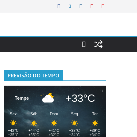
PREVISÃO DO TEMPO
+33°C
Tempe
Sex
Sáb
Dom
Seg
Ter
+42°C
+44°C
+41°C
+38°C
+39°C
+35°C
+35°C
+32°C
+34°C
+34°C