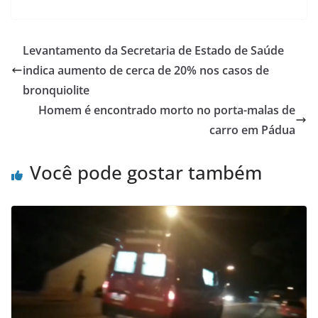
a
w
h
h
c
itt
at
ar
e
er
s
e
Levantamento da Secretaria de Estado de Saúde
b
A
indica aumento de cerca de 20% nos casos de
o
p
bronquiolite
o
p
Homem é encontrado morto no porta-malas de
carro em Pádua
k
Você pode gostar também