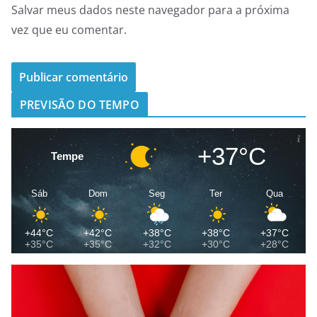
Salvar meus dados neste navegador para a próxima
vez que eu comentar.
PREVISÃO DO TEMPO
+37°C
Tempe
Sáb
Dom
Seg
Ter
Qua
+44°C
+42°C
+38°C
+38°C
+37°C
+35°C
+35°C
+32°C
+30°C
+28°C