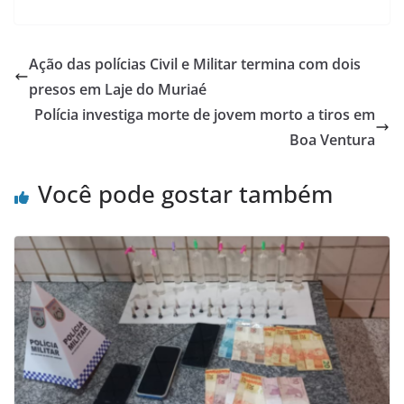
a
w
h
h
c
itt
at
ar
e
er
s
e
Ação das polícias Civil e Militar termina com dois
b
A
presos em Laje do Muriaé
o
p
Polícia investiga morte de jovem morto a tiros em
o
p
Boa Ventura
k
Você pode gostar também