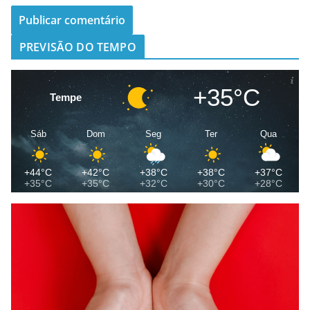
PREVISÃO DO TEMPO
+35°C
Tempe
Sáb
Dom
Seg
Ter
Qua
+44°C
+42°C
+38°C
+38°C
+37°C
+35°C
+35°C
+32°C
+30°C
+28°C