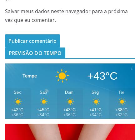
Salvar meus dados neste navegador para a próxima
vez que eu comentar.
PREVISÃO DO TEMPO
+43°C
Tempe
Sex
Sáb
Dom
Seg
Ter
+42°C
+45°C
+43°C
+41°C
+38°C
+36°C
+34°C
+36°C
+34°C
+32°C