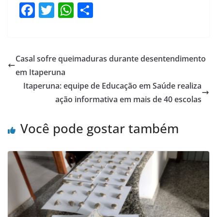
F
T
W
S
a
w
h
h
c
itt
at
ar
e
er
s
e
Casal sofre queimaduras durante desentendimento
b
A
em Itaperuna
o
p
Itaperuna: equipe de Educação em Saúde realiza
o
p
ação informativa em mais de 40 escolas
k
Você pode gostar também