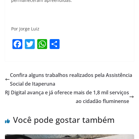
permaneceram apreendidas.
Por Jorge Luiz
F
T
W
S
a
w
h
h
c
itt
at
ar
e
er
s
e
Confira alguns trabalhos realizados pela Assistência
b
A
Social de Itaperuna
o
p
RJ Digital avança e já oferece mais de 1,8 mil serviços
o
p
ao cidadão fluminense
k
Você pode gostar também