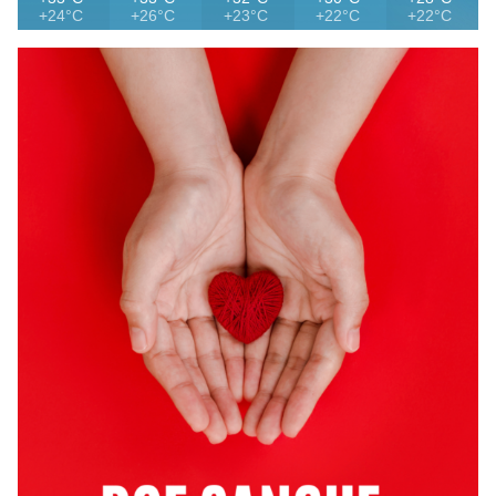
+24°C
+26°C
+23°C
+22°C
+22°C