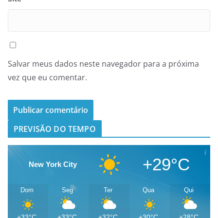
Salvar meus dados neste navegador para a próxima
vez que eu comentar.
PREVISÃO DO TEMPO
+29°C
New York City
Dom
Seg
Ter
Qua
Qui
+33°C
+33°C
+32°C
+30°C
+28°C