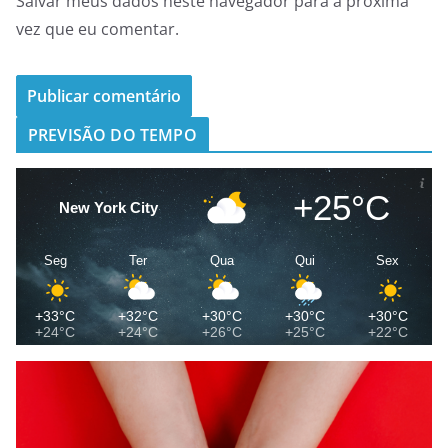
Salvar meus dados neste navegador para a próxima
vez que eu comentar.
PREVISÃO DO TEMPO
+25°C
New York City
Seg
Ter
Qua
Qui
Sex
+33°C
+32°C
+30°C
+30°C
+30°C
+24°C
+24°C
+26°C
+25°C
+22°C