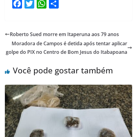
F
T
W
S
a
w
h
h
c
itt
at
ar
e
er
s
e
Roberto Sued morre em Itaperuna aos 79 anos
b
A
Moradora de Campos é detida após tentar aplicar
o
p
golpe do PIX no Centro de Bom Jesus do Itabapoana
o
p
Você pode gostar também
k