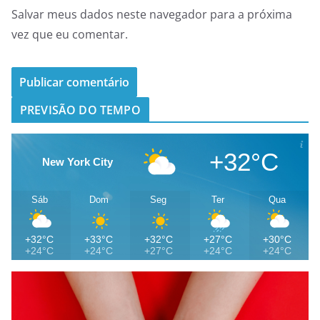
Salvar meus dados neste navegador para a próxima
vez que eu comentar.
PREVISÃO DO TEMPO
+32°C
New York City
Sáb
Dom
Seg
Ter
Qua
+32°C
+33°C
+32°C
+27°C
+30°C
+24°C
+24°C
+27°C
+24°C
+24°C