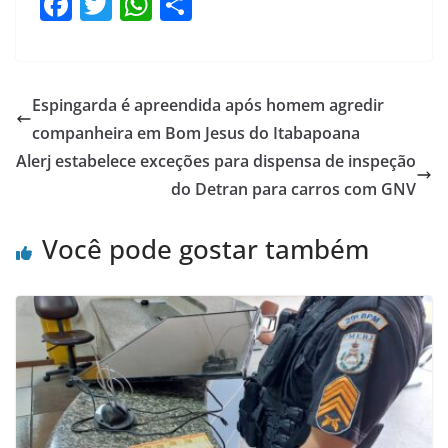
F
T
W
S
a
w
h
h
c
itt
at
ar
e
er
s
e
Espingarda é apreendida após homem agredir
b
A
companheira em Bom Jesus do Itabapoana
o
p
Alerj estabelece exceções para dispensa de inspeção
o
p
do Detran para carros com GNV
k
Você pode gostar também