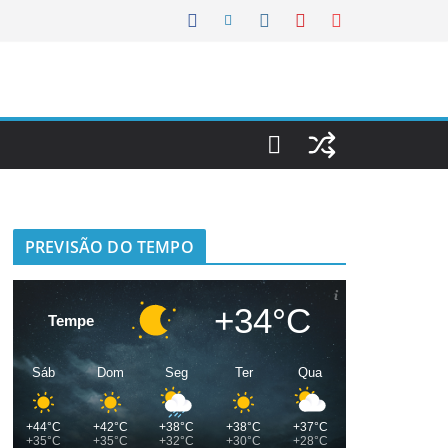
PREVISÃO DO TEMPO
+34°C
Tempe
Sáb
Dom
Seg
Ter
Qua
+44°C
+42°C
+38°C
+38°C
+37°C
+35°C
+35°C
+32°C
+30°C
+28°C