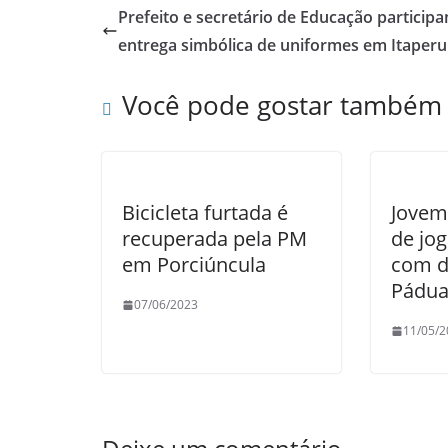
e
er
s
e
Prefeito e secretário de Educação particip
b
A
entrega simbólica de uniformes em Itaper
o
p
Você pode gostar também
o
p
k
Bicicleta furtada é
Jovem
recuperada pela PM
de jog
em Porciúncula
com d
Pádu
07/06/2023
11/05/2