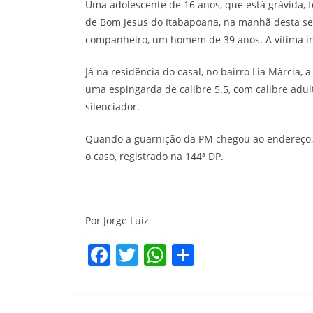
Uma adolescente de 16 anos, que está grávida, fe
de Bom Jesus do Itabapoana, na manhã desta sext
companheiro, um homem de 39 anos. A vítima in
Já na residência do casal, no bairro Lia Márcia
uma espingarda de calibre 5.5, com calibre adu
silenciador.
Quando a guarnição da PM chegou ao endereço,
o caso, registrado na 144ª DP.
Por Jorge Luiz
F
T
W
S
a
w
h
h
c
itt
at
ar