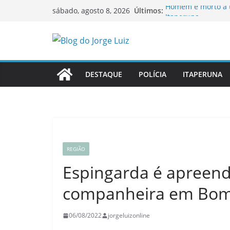
Pular
Últimos:
Homem é morto a ti
sábado, agosto 8, 2026
para
Itaperuna
Idosa procura gat
o
Governo do Estado 
conteúdo
possibilidade de v
Ao vivo: sessão or
Itaperuna
DESTAQUE
POLÍCIA
ITAPERUNA
OAB-RJ e TCE-RJ f
inauguram nova Sa
REGIÃO
Espingarda é apreen
companheira em Bom 
06/08/2022
jorgeluizonline