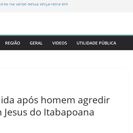
ros na tarde desta terça-feira em
a desaparecida em Itaperuna
ativa Gabinete de Crise diante da
endaval
dinária na Câmara Municipal de
REGIÃO
GERAL
VIDEOS
UTILIDADE PÚBLICA
irmam termo de cooperação técnica e
la da Advocacia na sede do tribunal
dida após homem agredir
Jesus do Itabapoana