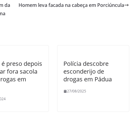
am da
Homem leva facada na cabeça em Porciúncula
una
 é preso depois
Polícia descobre
ar fora sacola
esconderijo de
rogas em
drogas em Pádua
a
27/08/2025
024