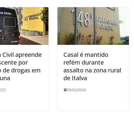
a Civil apreende
Casal é mantido
scente por
refém durante
co de drogas em
assalto na zona rural
runa
de Italva
025
09/02/2026