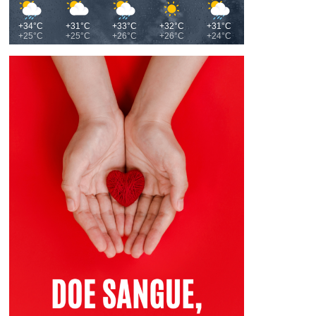
+34°C
+31°C
+33°C
+32°C
+31°C
+25°C
+25°C
+26°C
+26°C
+24°C