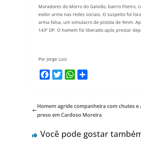
Moradores do Morro do Galvião, bairro Fiteiro
exibir arma nas redes sociais. O suspeito foi loc
arma falsa, um simulacro de pistola de 9mm. Ap
143ª DP. O homem foi liberado após prestar de
Por Jorge Luiz
F
T
W
S
a
w
h
h
c
itt
at
ar
e
er
s
e
Homem agride companheira com chutes e 
b
A
preso em Cardoso Moreira
o
p
Você pode gostar també
o
p