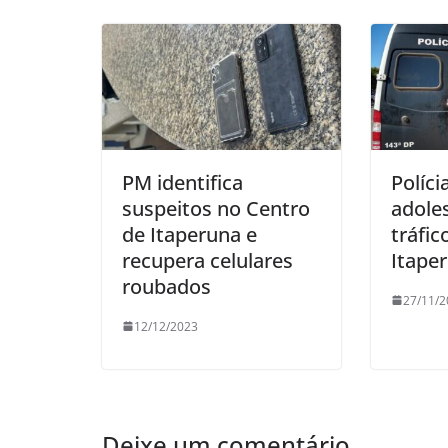
k
PM identifica
Políci
suspeitos no Centro
adole
de Itaperuna e
tráfi
recupera celulares
Itape
roubados
27/11/2
12/12/2023
Deixe um comentário