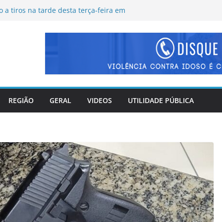
a tiros na tarde desta terça-feira em
gata desaparecida em Itaperuna
ado ativa Gabinete de Crise diante da
de vendaval
o ordinária na Câmara Municipal de
J firmam termo de cooperação técnica e
 Sala da Advocacia na sede do tribunal
REGIÃO
GERAL
VIDEOS
UTILIDADE PÚBLICA