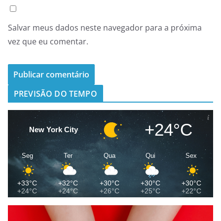
Salvar meus dados neste navegador para a próxima
vez que eu comentar.
PREVISÃO DO TEMPO
+24°C
New York City
Seg
Ter
Qua
Qui
Sex
+33°C
+32°C
+30°C
+30°C
+30°C
+24°C
+24°C
+26°C
+25°C
+22°C