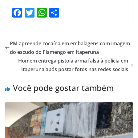
F
T
W
S
a
w
h
h
c
itt
at
ar
e
er
s
e
PM apreende cocaína em embalagens com imagem
b
A
do escudo do Flamengo em Itaperuna
o
p
Homem entrega pistola arma falsa à polícia em
o
p
Itaperuna após postar fotos nas redes sociais
k
Você pode gostar também