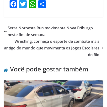
F
T
W
S
a
w
h
h
c
itt
at
ar
e
er
s
e
Serra Noroeste Run movimenta Nova Friburgo
b
A
neste fim de semana
o
p
Wrestling: conheça o esporte de combate mais
o
p
antigo do mundo que movimenta os Jogos Escolares
do Rio
k
Você pode gostar também