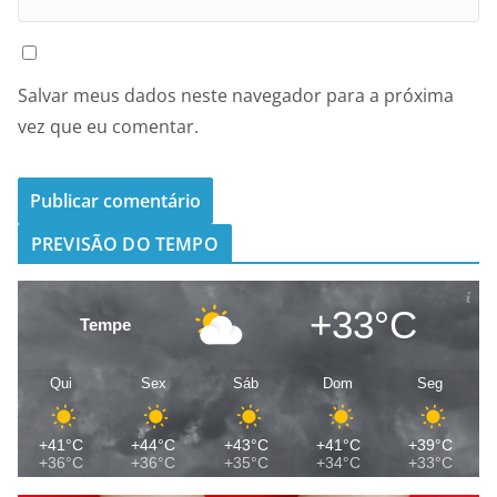
Salvar meus dados neste navegador para a próxima
vez que eu comentar.
PREVISÃO DO TEMPO
+33°C
Tempe
Qui
Sex
Sáb
Dom
Seg
+41°C
+44°C
+43°C
+41°C
+39°C
+36°C
+36°C
+35°C
+34°C
+33°C