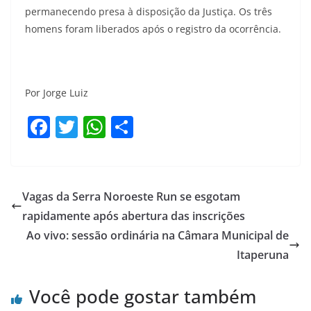
permanecendo presa à disposição da Justiça. Os três
homens foram liberados após o registro da ocorrência.
Por Jorge Luiz
F
T
W
S
a
w
h
h
c
itt
at
ar
e
er
s
e
Vagas da Serra Noroeste Run se esgotam
b
A
rapidamente após abertura das inscrições
o
p
Ao vivo: sessão ordinária na Câmara Municipal de
o
p
Itaperuna
k
Você pode gostar também