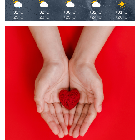
+31°C
+32°C
+30°C
+32°C
+31°C
+25°C
+23°C
+25°C
+24°C
+26°C