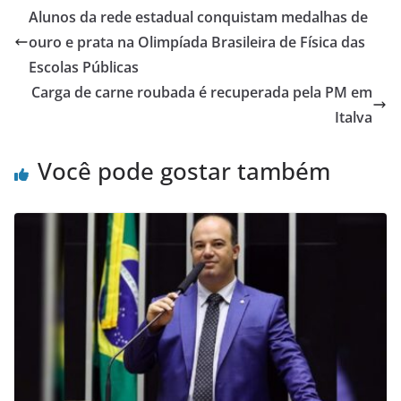
e
er
s
e
Alunos da rede estadual conquistam medalhas de
b
A
ouro e prata na Olimpíada Brasileira de Física das
o
p
Escolas Públicas
o
p
Carga de carne roubada é recuperada pela PM em
Italva
k
Você pode gostar também