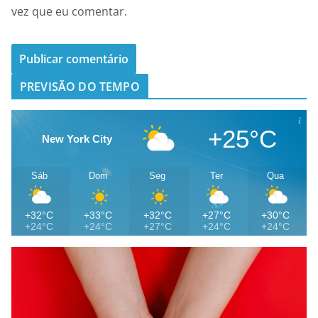
vez que eu comentar.
PREVISÃO DO TEMPO
+25°C
New York City
Sáb
Dom
Seg
Ter
Qua
+32°C
+33°C
+32°C
+27°C
+30°C
+24°C
+24°C
+27°C
+24°C
+24°C