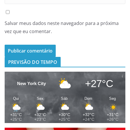
Salvar meus dados neste navegador para a próxima
vez que eu comentar.
PREVISÃO DO TEMPO
+27°C
New York City
Qui
Sex
Sáb
Dom
Seg
+31°C
+32°C
+30°C
+32°C
+31°C
+25°C
+23°C
+25°C
+24°C
+26°C