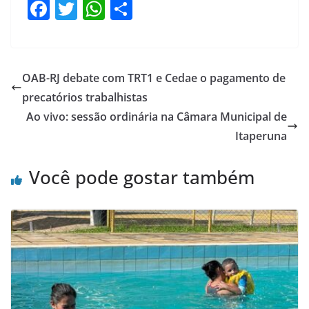
F
T
W
S
a
w
h
h
c
itt
at
ar
e
er
s
e
OAB-RJ debate com TRT1 e Cedae o pagamento de
b
A
precatórios trabalhistas
o
p
Ao vivo: sessão ordinária na Câmara Municipal de
o
p
Itaperuna
k
Você pode gostar também