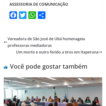
ASSESSORIA DE COMUNICAÇÃO
F
T
W
S
a
w
h
h
c
itt
at
ar
e
er
s
e
Vereadora de São José de Ubá homenageia
b
A
professoras mediadoras
o
p
Um morto e outro ferido a tiros em Itaperuna
o
p
Você pode gostar também
k