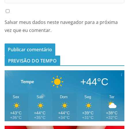
Salvar meus dados neste navegador para a próxima
vez que eu comentar.
PREVISÃO DO TEMPO
+44°C
Tempe
Sex
Sáb
Dom
Seg
Ter
+43°C
+44°C
+44°C
+39°C
+38°C
+36°C
+35°C
+34°C
+31°C
+32°C