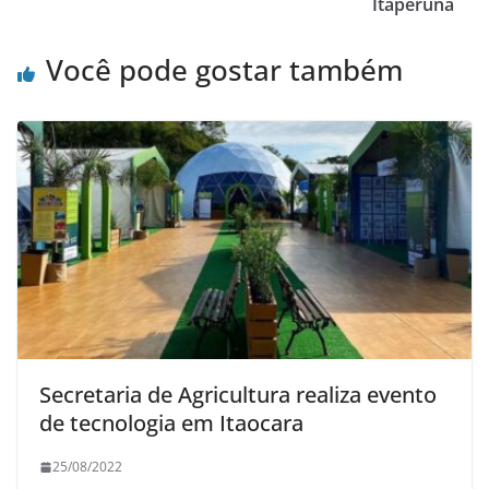
Itaperuna
k
Você pode gostar também
Secretaria de Agricultura realiza evento
de tecnologia em Itaocara
25/08/2022