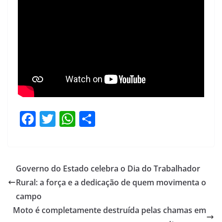
F
T
W
S
a
w
h
h
c
itt
at
ar
e
er
s
e
Governo do Estado celebra o Dia do Trabalhador
b
A
Rural: a força e a dedicação de quem movimenta o
o
p
campo
o
p
Moto é completamente destruída pelas chamas em