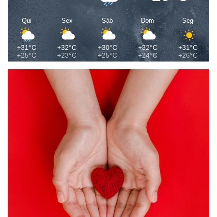
Qui
Sex
Sáb
Dom
Seg
+31°C
+32°C
+30°C
+32°C
+31°C
+25°C
+23°C
+25°C
+24°C
+26°C