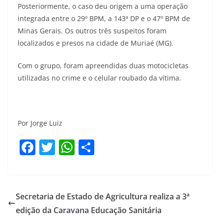
Posteriormente, o caso deu origem a uma operação
integrada entre o 29º BPM, a 143ª DP e o 47º BPM de
Minas Gerais. Os outros três suspeitos foram
localizados e presos na cidade de Muriaé (MG).
Com o grupo, foram apreendidas duas motocicletas
utilizadas no crime e o celular roubado da vítima.
Por Jorge Luiz
F
T
W
S
a
w
h
h
c
itt
at
ar
e
er
s
e
Secretaria de Estado de Agricultura realiza a 3ª
b
A
edição da Caravana Educação Sanitária