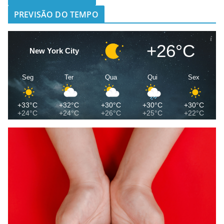
PREVISÃO DO TEMPO
+26°C
New York City
Seg
Ter
Qua
Qui
Sex
+33°C
+32°C
+30°C
+30°C
+30°C
+24°C
+24°C
+26°C
+25°C
+22°C