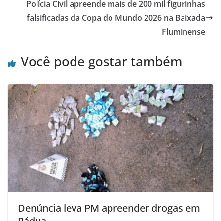
o
p
Polícia Civil apreende mais de 200 mil figurinhas
o
p
falsificadas da Copa do Mundo 2026 na Baixada
Fluminense
k
Você pode gostar também
Denúncia leva PM apreender drogas em
Pádua