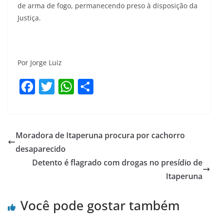
de arma de fogo, permanecendo preso à disposição da
Justiça.
Por Jorge Luiz
F
T
W
S
a
w
h
h
c
itt
at
ar
e
er
s
e
Moradora de Itaperuna procura por cachorro
b
A
desaparecido
o
p
Detento é flagrado com drogas no presídio de
o
p
Itaperuna
k
Você pode gostar também