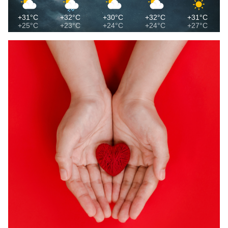
+31°C
+32°C
+30°C
+32°C
+31°C
+25°C
+23°C
+24°C
+24°C
+27°C