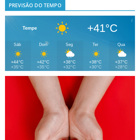
PREVISÃO DO TEMPO
+41°C
Tempe
Sáb
Dom
Seg
Ter
Qua
+44°C
+42°C
+38°C
+38°C
+37°C
+35°C
+35°C
+32°C
+30°C
+28°C