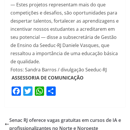
— Estes projetos representam mais do que
competições e desafios, são oportunidades para
despertar talentos, fortalecer as aprendizagens e
incentivar nossos estudantes a acreditarem em
seu potencial — disse a subsecretária de Gestão
de Ensino da Seeduc-RJ Daniele Vasques, que
ressaltou a importância de uma educação básica
de qualidade.
Fotos: Sandra Barros / divulgação Seeduc-RJ
ASSESSORIA DE COMUNICAÇÃO
F
T
W
S
a
w
h
h
c
itt
at
ar
e
er
s
e
Senac RJ oferece vagas gratuitas em cursos de IA e
b
A
profissionalizantes no Norte e Noroeste