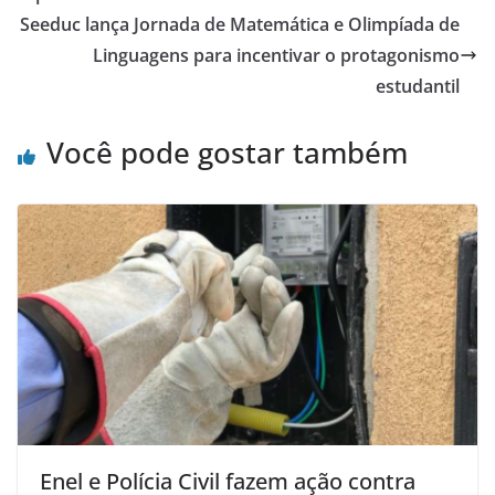
o
p
Seeduc lança Jornada de Matemática e Olimpíada de
o
p
Linguagens para incentivar o protagonismo
estudantil
k
Você pode gostar também
Enel e Polícia Civil fazem ação contra