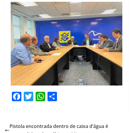
F
T
W
S
a
w
h
h
c
itt
at
ar
e
er
s
e
Pistola encontrada dentro de caixa d’água é