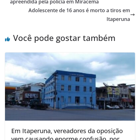
b
A
apreendida pela polícia em Miracema
o
p
Adolescente de 16 anos é morto a tiros em
o
p
Itaperuna
k
Você pode gostar também
Em Itaperuna, vereadores da oposição
vem causando enorme confusão, por