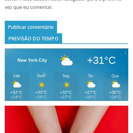
vez que eu comentar.
PREVISÃO DO TEMPO
+31°C
New York City
Sáb
Dom
Seg
Ter
Qua
+32°C
+33°C
+32°C
+27°C
+30°C
+24°C
+24°C
+27°C
+24°C
+24°C