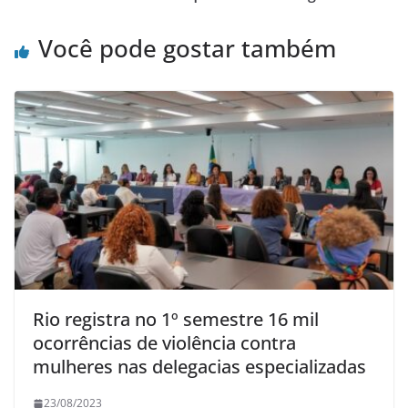
o
p
k
Você pode gostar também
Rio registra no 1º semestre 16 mil
ocorrências de violência contra
mulheres nas delegacias especializadas
23/08/2023