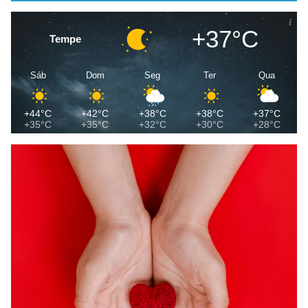
+37°C
Tempe
Sáb
Dom
Seg
Ter
Qua
+44°C
+42°C
+38°C
+38°C
+37°C
+35°C
+35°C
+32°C
+30°C
+28°C