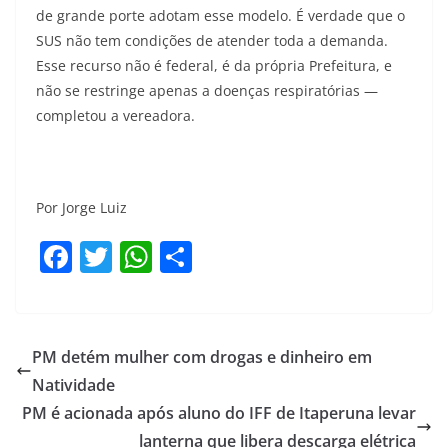
de grande porte adotam esse modelo. É verdade que o
SUS não tem condições de atender toda a demanda.
Esse recurso não é federal, é da própria Prefeitura, e
não se restringe apenas a doenças respiratórias —
completou a vereadora.
Por Jorge Luiz
F
T
W
S
a
w
h
h
c
itt
at
ar
e
er
s
e
PM detém mulher com drogas e dinheiro em
b
A
Natividade
o
p
PM é acionada após aluno do IFF de Itaperuna levar
lanterna que libera descarga elétrica