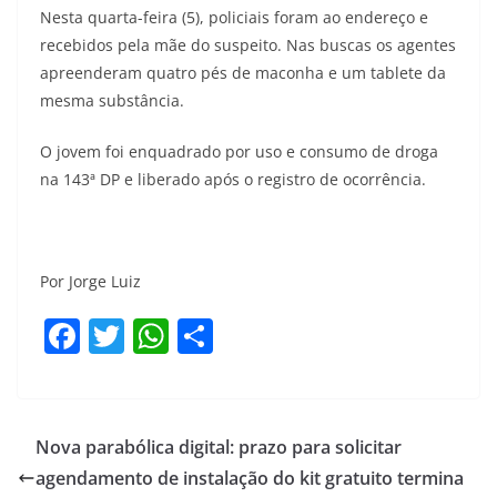
Nesta quarta-feira (5), policiais foram ao endereço e
recebidos pela mãe do suspeito. Nas buscas os agentes
apreenderam quatro pés de maconha e um tablete da
mesma substância.
O jovem foi enquadrado por uso e consumo de droga
na 143ª DP e liberado após o registro de ocorrência.
Por Jorge Luiz
F
T
W
S
a
w
h
h
c
itt
at
ar
e
er
s
e
Nova parabólica digital: prazo para solicitar
b
A
agendamento de instalação do kit gratuito termina