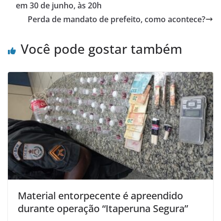
o
p
em 30 de junho, às 20h
o
p
Perda de mandato de prefeito, como acontece?
k
Você pode gostar também
Material entorpecente é apreendido
durante operação “Itaperuna Segura”