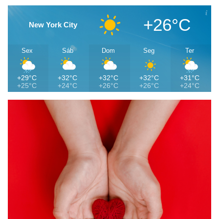
+26°C
New York City
Sex
Sáb
Dom
Seg
Ter
+29°C
+32°C
+32°C
+32°C
+31°C
+25°C
+24°C
+26°C
+26°C
+24°C