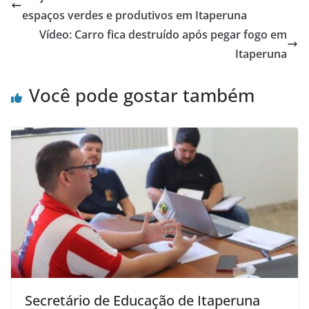
b
A
espaços verdes e produtivos em Itaperuna
o
p
Vídeo: Carro fica destruído após pegar fogo em
o
p
Itaperuna
k
Você pode gostar também
Secretário de Educação de Itaperuna