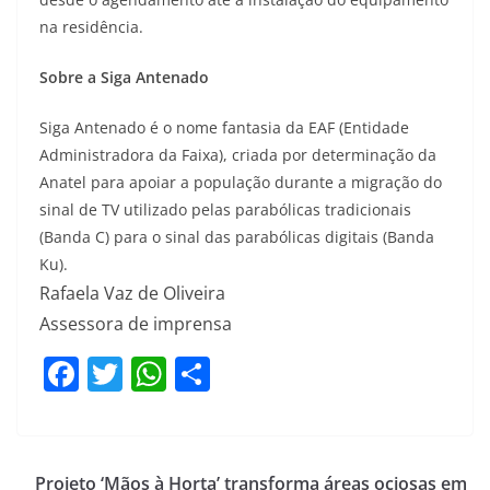
na residência.
Sobre a Siga Antenado
Siga Antenado é o nome fantasia da EAF (Entidade
Administradora da Faixa), criada por determinação da
Anatel para apoiar a população durante a migração do
sinal de TV utilizado pelas parabólicas tradicionais
(Banda C) para o sinal das parabólicas digitais (Banda
Ku).
Rafaela Vaz de Oliveira
Assessora de imprensa
F
T
W
S
a
w
h
h
c
itt
at
ar
e
er
s
e
Projeto ‘Mãos à Horta’ transforma áreas ociosas em