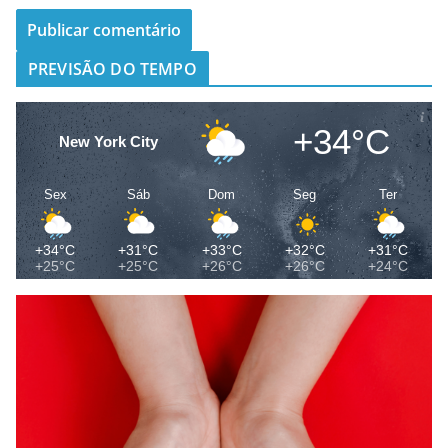
PREVISÃO DO TEMPO
+34°C
New York City
Sex
Sáb
Dom
Seg
Ter
+34°C
+31°C
+33°C
+32°C
+31°C
+25°C
+25°C
+26°C
+26°C
+24°C