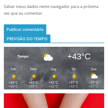
Salvar meus dados neste navegador para a próxima
vez que eu comentar.
PREVISÃO DO TEMPO
+43°C
Tempe
Sáb
Dom
Seg
Ter
Qua
+44°C
+43°C
+41°C
+37°C
+37°C
+36°C
+34°C
+31°C
+32°C
+27°C