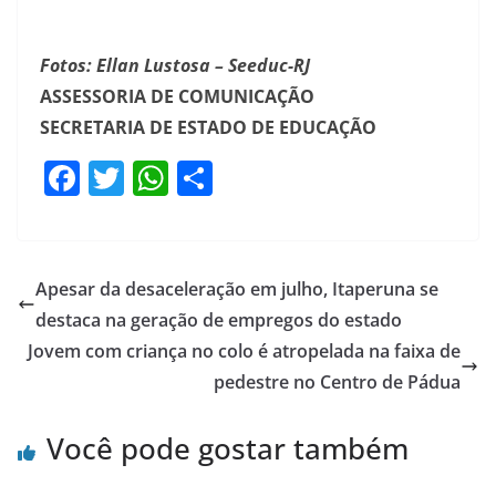
Fotos: Ellan Lustosa – Seeduc-RJ
ASSESSORIA DE COMUNICAÇÃO
SECRETARIA DE ESTADO DE EDUCAÇÃO
F
T
W
S
a
w
h
h
c
itt
at
ar
e
er
s
e
Apesar da desaceleração em julho, Itaperuna se
b
A
destaca na geração de empregos do estado
o
p
Jovem com criança no colo é atropelada na faixa de
o
p
pedestre no Centro de Pádua
k
Você pode gostar também