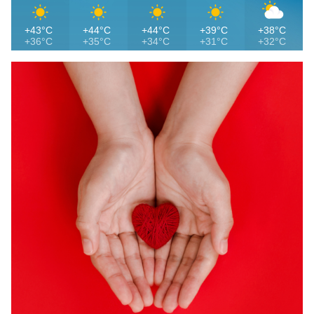
+43°C
+44°C
+44°C
+39°C
+38°C
+36°C
+35°C
+34°C
+31°C
+32°C