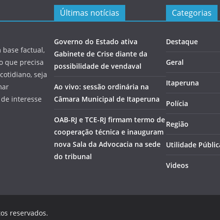
Últimas notícias
Categorias
Governo do Estado ativa
Destaque
 base factual,
Gabinete de Crise diante da
 o que precisa
Geral
possibilidade de vendaval
cotidiano, seja
Itaperuna
mar
Ao vivo: sessão ordinária na
 de interesse
Câmara Municipal de Itaperuna
Polícia
OAB-RJ e TCE-RJ firmam termo de
Região
cooperação técnica e inauguram
nova Sala da Advocacia na sede
Utilidade Públic
do tribunal
Videos
tos reservados.