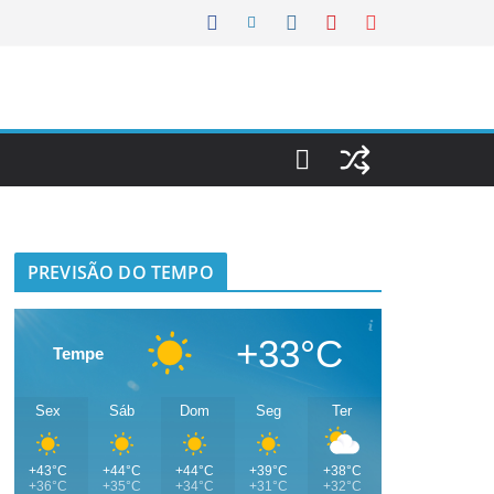
PREVISÃO DO TEMPO
+33°C
Tempe
Sex
Sáb
Dom
Seg
Ter
+43°C
+44°C
+44°C
+39°C
+38°C
+36°C
+35°C
+34°C
+31°C
+32°C