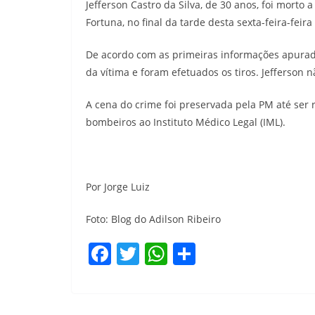
Jefferson Castro da Silva, de 30 anos, foi morto
Fortuna, no final da tarde desta sexta-feira-feira 
De acordo com as primeiras informações apurad
da vítima e foram efetuados os tiros. Jefferson n
A cena do crime foi preservada pela PM até ser 
bombeiros ao Instituto Médico Legal (IML).
Por Jorge Luiz
Foto: Blog do Adilson Ribeiro
F
T
W
S
a
w
h
h
c
itt
at
ar