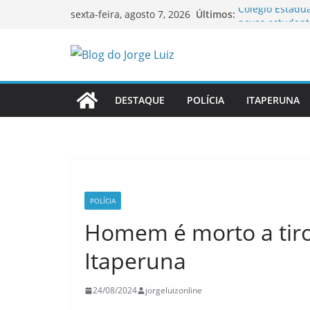
Pular
Últimos:
Colégio Estadu
sexta-feira, agosto 7, 2026
para
novos estudant
Governo do Est
o
possibilidade 
conteúdo
Ao vivo: sessã
Itaperuna
OAB-RJ e TCE-R
DESTAQUE
POLÍCIA
ITAPERUNA
inauguram nova
Homem é morto 
Itaperuna
POLÍCIA
Homem é morto a tiro
Itaperuna
24/08/2024
jorgeluizonline