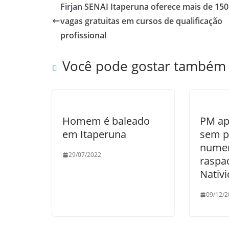
e
er
s
e
Firjan SENAI Itaperuna oferece mais de 150
b
A
vagas gratuitas em cursos de qualificação
o
p
profissional
o
p
Você pode gostar também
k
Homem é baleado
PM ap
em Itaperuna
sem p
numer
29/07/2022
raspa
Nativ
09/12/2