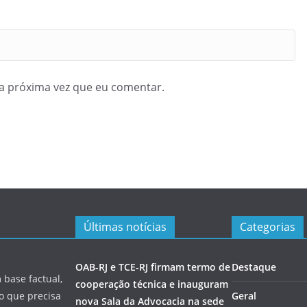
a próxima vez que eu comentar.
Últimas notícias
Categorias
OAB-RJ e TCE-RJ firmam termo de
Destaque
 base factual,
cooperação técnica e inauguram
 o que precisa
Geral
nova Sala da Advocacia na sede