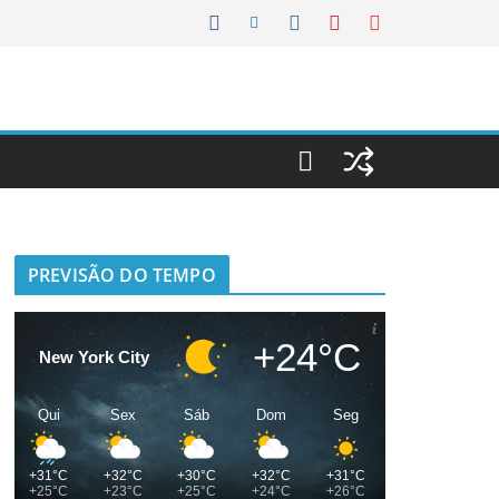
PREVISÃO DO TEMPO
+24°C
New York City
Qui
Sex
Sáb
Dom
Seg
+31°C
+32°C
+30°C
+32°C
+31°C
+25°C
+23°C
+25°C
+24°C
+26°C