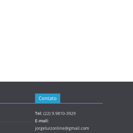
Contato
Tel:
(22) 9.9810-3929
E-mail:
jorgeluizonline@gmail.com