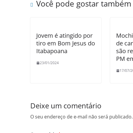
Você pode gostar também
k
Jovem é atingido por
Mochi
tiro em Bom Jesus do
de car
Itabapoana
são r
PM em
23/01/2024
17/07/2
Deixe um comentário
O seu endereço de e-mail não será publicado.