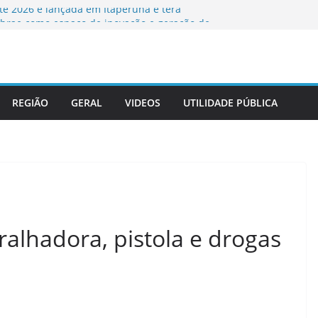
e 2026 é lançada em Itaperuna e terá
brae como espaço de inovação e geração de
RJ firmam termo de cooperação técnica e
a Sala da Advocacia na sede do tribunal
 a tiros na tarde desta terça-feira em
REGIÃO
GERAL
VIDEOS
UTILIDADE PÚBLICA
ual do Recreio abre mais de 200 vagas para
ntes
ão ordinária na Câmara Municipal de
lhadora, pistola e drogas