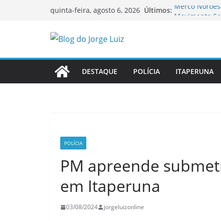
Pular
Últimos:
Merco Noroest
quinta-feira, agosto 6, 2026
para
Movimenta Se
negócios
o
OAB-RJ e TCE-
conteúdo
inauguram nov
Homem é morto
Itaperuna
DESTAQUE
POLÍCIA
ITAPERUNA
Colégio Estad
novos estuda
Ao vivo: sess
Itaperuna
POLÍCIA
PM apreende submetra
em Itaperuna
03/08/2024
jorgeluizonline