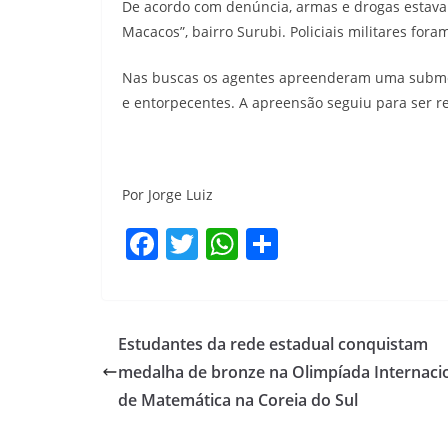
De acordo com denúncia, armas e drogas estava
Macacos”, bairro Surubi. Policiais militares foram
Nas buscas os agentes apreenderam uma submet
e entorpecentes. A apreensão seguiu para ser re
Por Jorge Luiz
F
T
W
S
a
w
h
h
c
itt
at
ar
e
er
s
e
Estudantes da rede estadual conquistam
b
A
medalha de bronze na Olimpíada Internaci
o
p
de Matemática na Coreia do Sul
o
p