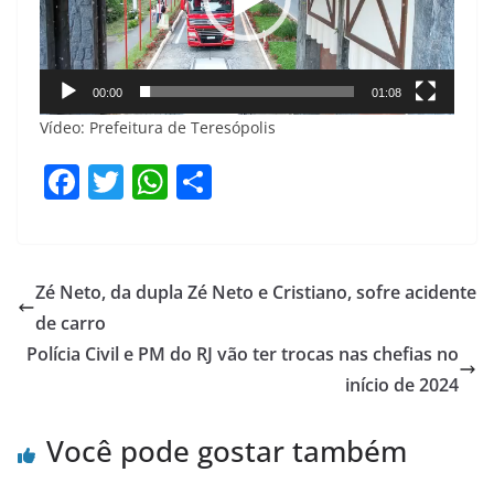
00:00
01:08
Vídeo: Prefeitura de Teresópolis
F
T
W
S
a
w
h
h
c
itt
at
ar
e
er
s
e
Zé Neto, da dupla Zé Neto e Cristiano, sofre acidente
b
A
de carro
o
p
Polícia Civil e PM do RJ vão ter trocas nas chefias no
o
p
início de 2024
k
Você pode gostar também