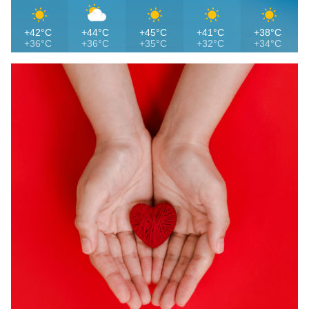
+42°C
+44°C
+45°C
+41°C
+38°C
+36°C
+36°C
+35°C
+32°C
+34°C