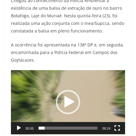
Chegou ao conhecimento da Polícia Ambiental a
existência de uma balsa de extração de ouro no bairro
Botafogo, Laje do Muriaé. Nesta quinta-feira (23), foi
realizada uma ação conjunta com o Inea/Supcca, sendo
constatada a balsa em pleno funcionamento.
A ocorrência foi apresentada na 138ª DP e, em seguida,
encaminhada para a Polícia Federal em Campos dos
Goytacazes.
Tocador
de
vídeo
00:00
00:24