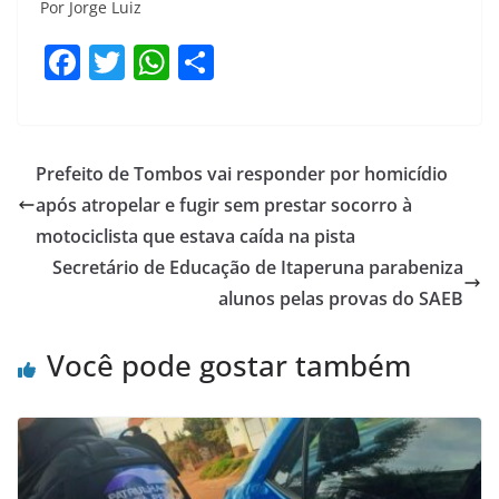
Por Jorge Luiz
F
T
W
S
a
w
h
h
c
itt
at
ar
e
er
s
e
Prefeito de Tombos vai responder por homicídio
b
A
após atropelar e fugir sem prestar socorro à
o
p
motociclista que estava caída na pista
o
p
Secretário de Educação de Itaperuna parabeniza
alunos pelas provas do SAEB
k
Você pode gostar também