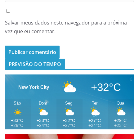
Salvar meus dados neste navegador para a próxima
vez que eu comentar.
PREVISÃO DO TEMPO
+32°C
New York City
Sáb
Dom
Seg
Ter
Qua
+33°C
+33°C
+32°C
+27°C
+29°C
+26°C
+24°C
+27°C
+24°C
+23°C