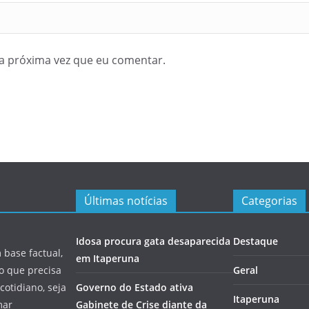
a próxima vez que eu comentar.
Últimas notícias
Categorias
Idosa procura gata desaparecida
Destaque
 base factual,
em Itaperuna
 o que precisa
Geral
cotidiano, seja
Governo do Estado ativa
Itaperuna
mar
Gabinete de Crise diante da