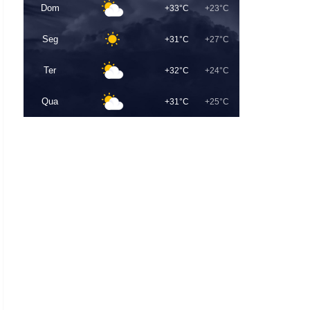
Dom
+33°C
+23°C
Seg
+31°C
+27°C
Ter
+32°C
+24°C
Qua
+31°C
+25°C