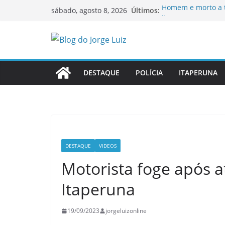
Pular
Últimos:
Homem é morto a ti
sábado, agosto 8, 2026
para
Itaperuna
Idosa procura gat
o
Governo do Estado 
conteúdo
possibilidade de v
Ao vivo: sessão or
Itaperuna
DESTAQUE
POLÍCIA
ITAPERUNA
OAB-RJ e TCE-RJ f
inauguram nova Sa
DESTAQUE
VIDEOS
Motorista foge após a
Itaperuna
19/09/2023
jorgeluizonline