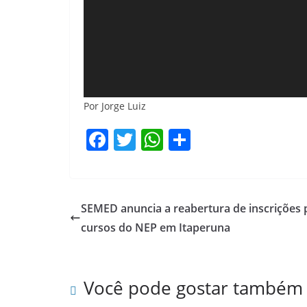
Por Jorge Luiz
F
T
W
S
a
w
h
h
c
itt
at
ar
e
er
s
e
SEMED anuncia a reabertura de inscrições 
b
A
cursos do NEP em Itaperuna
o
p
o
p
Você pode gostar também
k