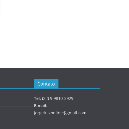
Contato
Tel:
(22) 9.9810-3929
E-mail:
jorgeluizonline@gmail.com