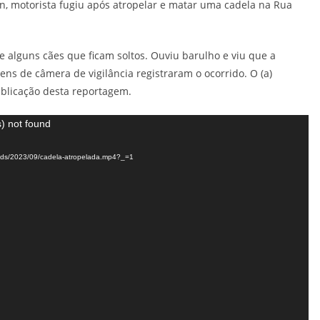
n, motorista fugiu após atropelar e matar uma cadela na Rua
alguns cães que ficam soltos. Ouviu barulho e viu que a
ens de câmera de vigilância registraram o ocorrido. O (a)
publicação desta reportagem.
) not found
loads/2023/09/cadela-atropelada.mp4?_=1