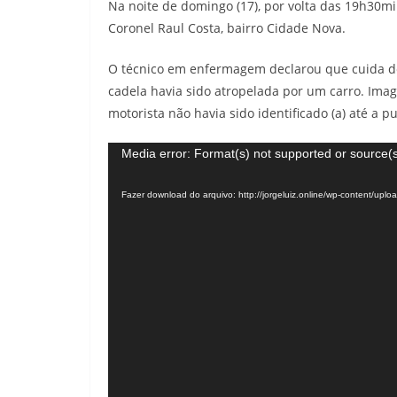
Na noite de domingo (17), por volta das 19h30mi
Coronel Raul Costa, bairro Cidade Nova.
O técnico em enfermagem declarou que cuida de 
cadela havia sido atropelada por um carro. Imag
motorista não havia sido identificado (a) até a 
Tocador
Media error: Format(s) not supported or source(s
de
Fazer download do arquivo: http://jorgeluiz.online/wp-content/up
vídeo