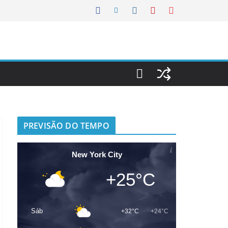
PREVISÃO DO TEMPO
New York City
+25°C
Sáb
+32°C
+24°C