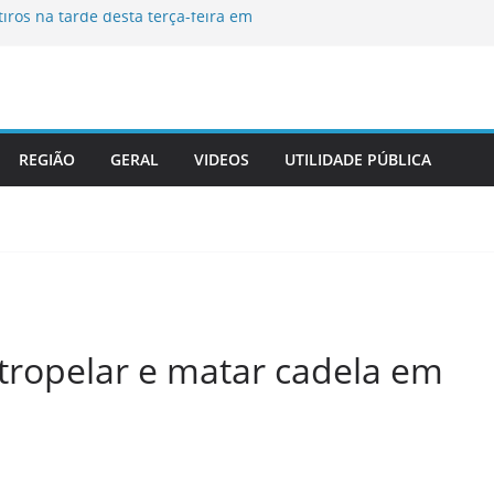
ros na tarde desta terça-feira em
a desaparecida em Itaperuna
ativa Gabinete de Crise diante da
endaval
dinária na Câmara Municipal de
REGIÃO
GERAL
VIDEOS
UTILIDADE PÚBLICA
irmam termo de cooperação técnica e
la da Advocacia na sede do tribunal
tropelar e matar cadela em