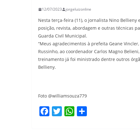
12/07/2023
jorgeluizonline
Nesta terça-feira (11), o jornalista Nino Bellie
posição, revista, abordagem e outras técnicas p
Guarda Civil Municipal.
“Meus agradecimentos à prefeita Geane Vincler,
Russinho, ao coordenador Carlos Magno Belieni, 
treinamento já foi ministrado dentre outros órgã
Bellieny.
Foto @williamsouza779
F
T
W
S
a
w
h
h
c
itt
at
ar