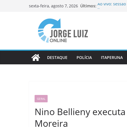
Pular
Últimos:
Ao vivo: sessã
sexta-feira, agosto 7, 2026
para
Itaperuna
Ao vivo: sessã
o
Itaperuna
conteúdo
OAB-RJ e TCE-R
inauguram nova
Homem é morto 
Itaperuna
Colégio Estadu
novos estudant
DESTAQUE
POLÍCIA
ITAPERUNA
GERAL
Nino Bellieny execut
Moreira