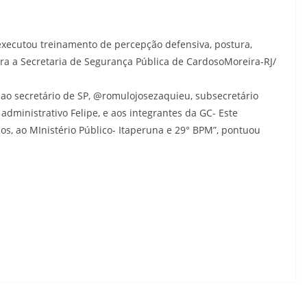
ny executou treinamento de percepção defensiva, postura,
ara a Secretaria de Segurança Pública de CardosoMoreira-RJ/
 ao secretário de SP, @romulojosezaquieu, subsecretário
administrativo Felipe, e aos integrantes da GC- Este
os, ao MInistério Público- Itaperuna e 29° BPM”, pontuou