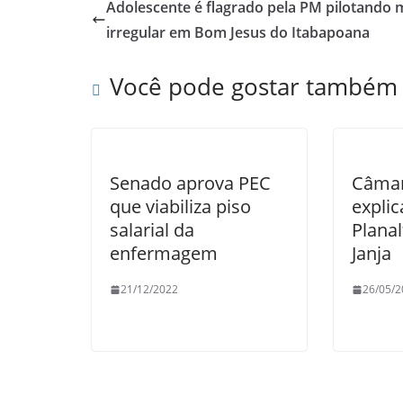
e
er
s
e
Adolescente é flagrado pela PM pilotando 
b
A
irregular em Bom Jesus do Itabapoana
o
p
Você pode gostar também
o
p
k
Senado aprova PEC
Câmar
que viabiliza piso
expli
salarial da
Planal
enfermagem
Janja
21/12/2022
26/05/2