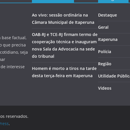
Ao vivo: sessão ordinária na
Destaque
Câmara Municipal de Itaperuna
Geral
OAB-RJ e TCE-RJ firmam termo de
 base factual,
Itaperuna
cooperação técnica e inauguram
 o que precisa
nova Sala da Advocacia na sede
Polícia
cotidiano, seja
do tribunal
mar
Região
 de interesse
Homem é morto a tiros na tarde
desta terça-feira em Itaperuna
Utilidade Públic
Videos
tos reservados.
ress
.