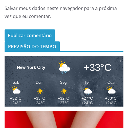
Salvar meus dados neste navegador para a próxima
vez que eu comentar.
PREVISÃO DO TEMPO
+33°C
New York City
Sáb
Dom
Seg
Ter
Qua
+32°C
+33°C
+32°C
+27°C
+30°C
+24°C
+24°C
+27°C
+24°C
+24°C