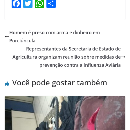
F
T
W
S
a
w
h
h
c
itt
at
ar
e
er
s
e
Homem é preso com arma e dinheiro em
b
A
Porciúncula
o
p
Representantes da Secretaria de Estado de
o
p
Agricultura organizam reunião sobre medidas de
prevenção contra a Influenza Aviária
k
Você pode gostar também