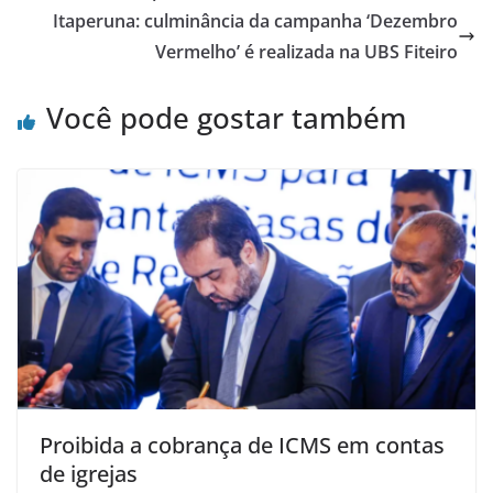
o
p
Itaperuna: culminância da campanha ‘Dezembro
o
p
Vermelho’ é realizada na UBS Fiteiro
k
Você pode gostar também
Proibida a cobrança de ICMS em contas
de igrejas