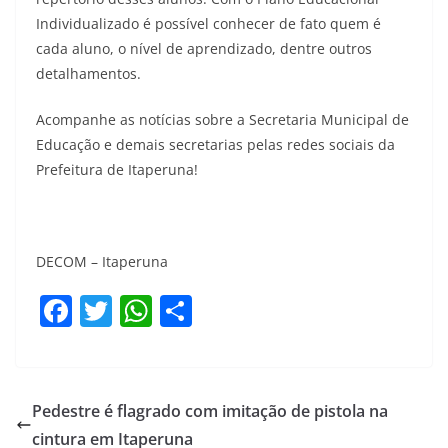
Individualizado é possível conhecer de fato quem é
cada aluno, o nível de aprendizado, dentre outros
detalhamentos.
Acompanhe as notícias sobre a Secretaria Municipal de
Educação e demais secretarias pelas redes sociais da
Prefeitura de Itaperuna!
DECOM – Itaperuna
F
T
W
S
a
w
h
h
c
itt
at
ar
e
er
s
e
Pedestre é flagrado com imitação de pistola na
b
A
cintura em Itaperuna