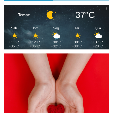
+37°C
Tempe
Sáb
Dom
Seg
Ter
Qua
+44°C
+42°C
+38°C
+38°C
+37°C
+35°C
+35°C
+32°C
+30°C
+28°C