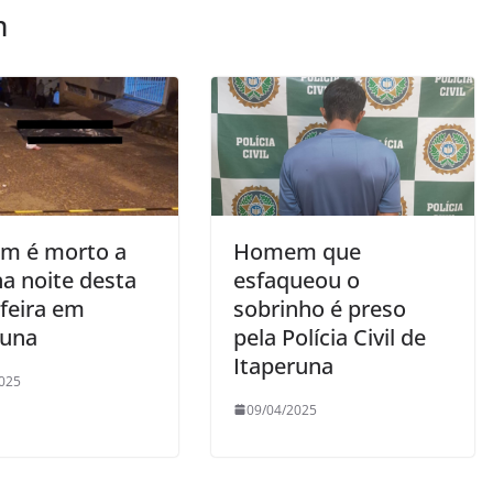
m
m é morto a
Homem que
na noite desta
esfaqueou o
-feira em
sobrinho é preso
runa
pela Polícia Civil de
Itaperuna
025
09/04/2025