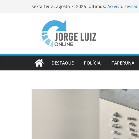
Pular
Últimos:
Ao vivo: sessã
sexta-feira, agosto 7, 2026
para
Itaperuna
Ao vivo: sessã
o
Itaperuna
conteúdo
OAB-RJ e TCE-R
inauguram nova
Homem é morto 
Itaperuna
Colégio Estadu
novos estudan
DESTAQUE
POLÍCIA
ITAPERUNA