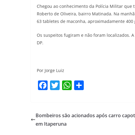
Chegou ao conhecimento da Polícia Militar que 
Roberto de Oliveira, bairro Matinada. Na manhã
63 tabletes de maconha, aproximadamente 400
Os suspeitos fugiram e não foram localizados. A
DP.
Por Jorge Luiz
F
T
W
S
a
w
h
h
c
itt
at
ar
e
er
s
e
Bombeiros são acionados após carro capot
b
A
em Itaperuna
o
p