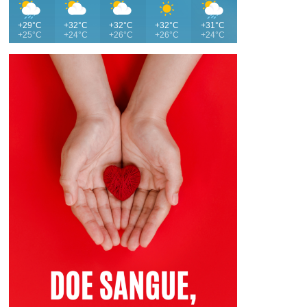
+29°C
+32°C
+32°C
+32°C
+31°C
+25°C
+24°C
+26°C
+26°C
+24°C