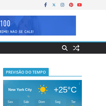
PREVISÃO DO TEMPO
+25°C
New York City
Sex
Sáb
Dom
Seg
Ter