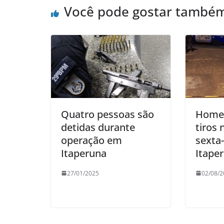
Você pode gostar també
o
p
k
Quatro pessoas são
Home
detidas durante
tiros 
operação em
sexta
Itaperuna
Itape
27/01/2025
02/08/2