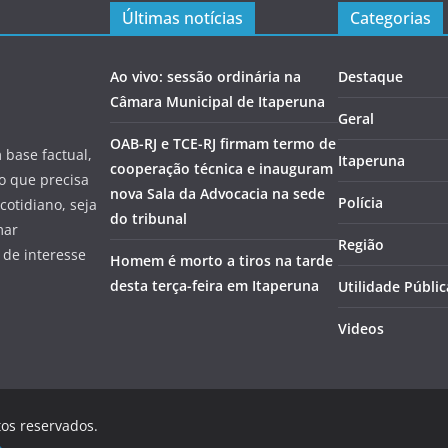
Últimas notícias
Categorias
Ao vivo: sessão ordinária na
Destaque
Câmara Municipal de Itaperuna
Geral
OAB-RJ e TCE-RJ firmam termo de
 base factual,
Itaperuna
cooperação técnica e inauguram
 o que precisa
nova Sala da Advocacia na sede
Polícia
cotidiano, seja
do tribunal
mar
Região
 de interesse
Homem é morto a tiros na tarde
desta terça-feira em Itaperuna
Utilidade Públic
Videos
tos reservados.