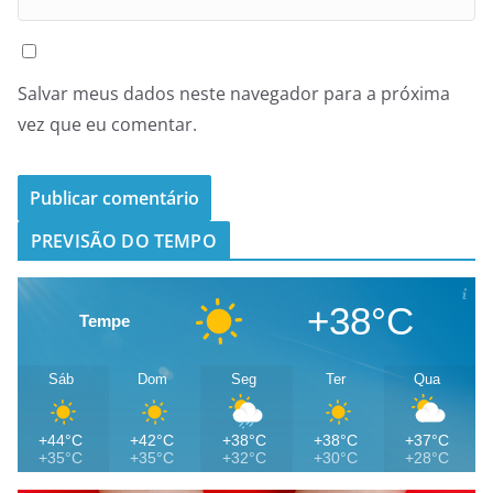
Salvar meus dados neste navegador para a próxima
vez que eu comentar.
PREVISÃO DO TEMPO
+38°C
Tempe
Sáb
Dom
Seg
Ter
Qua
+44°C
+42°C
+38°C
+38°C
+37°C
+35°C
+35°C
+32°C
+30°C
+28°C