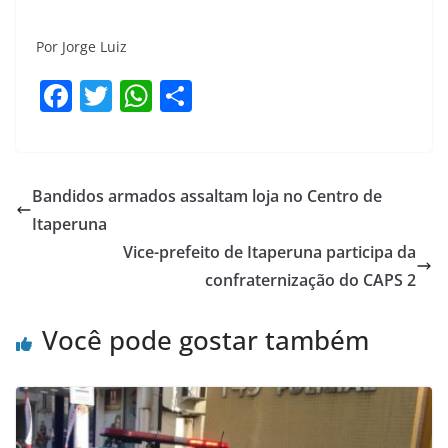
Por Jorge Luiz
F
T
W
S
a
w
h
h
c
itt
at
ar
e
er
s
e
Bandidos armados assaltam loja no Centro de
b
A
Itaperuna
o
p
Vice-prefeito de Itaperuna participa da
o
p
confraternização do CAPS 2
k
Você pode gostar também