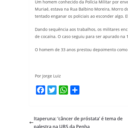
Um homem conhecido da Polícia Militar por envo
Muriaé, estava na Rua Balbino Moreira, Morro do C
tentado enganar os policiais ao esconder algo. E
Dando sequência aos trabalhos, os militares e
de cocaína. O caso seguiu para ser apurado na 1
O homem de 33 anos prestou depoimento como t
Por Jorge Luiz
F
T
W
S
a
w
h
h
c
itt
at
ar
e
er
s
e
Itaperuna: ‘câncer de próstata’ é tema de
b
A
palestra na UBS da Penha