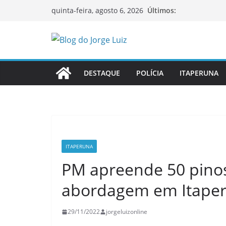
Pular
Últimos:
quinta-feira, agosto 6, 2026
para
o
conteúdo
DESTAQUE
POLÍCIA
ITAPERUNA
ITAPERUNA
PM apreende 50 pinos
abordagem em Itape
29/11/2022
jorgeluizonline