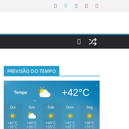
PREVISÃO DO TEMPO
+42°C
Tempe
Qui
Sex
Sáb
Dom
Seg
+42°C
+44°C
+45°C
+41°C
+38°C
+36°C
+36°C
+35°C
+32°C
+34°C