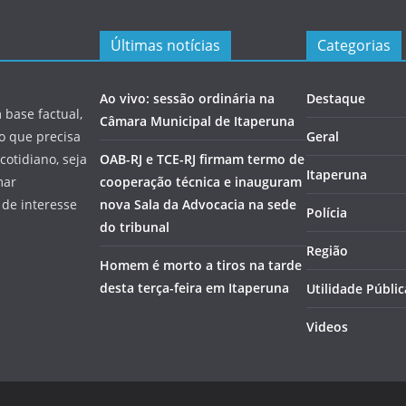
Últimas notícias
Categorias
Ao vivo: sessão ordinária na
Destaque
 base factual,
Câmara Municipal de Itaperuna
 o que precisa
Geral
cotidiano, seja
OAB-RJ e TCE-RJ firmam termo de
Itaperuna
mar
cooperação técnica e inauguram
 de interesse
nova Sala da Advocacia na sede
Polícia
do tribunal
Região
Homem é morto a tiros na tarde
desta terça-feira em Itaperuna
Utilidade Públic
Videos