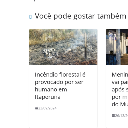
o
p
Você pode gostar também
o
p
k
Incêndio florestal é
Menin
provocado por ser
vai p
humano em
após 
Itaperuna
por m
do Mu
23/09/2024
26/12/2