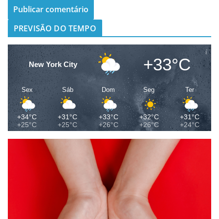
PREVISÃO DO TEMPO
+33°C
New York City
Sex
Sáb
Dom
Seg
Ter
+34°C
+31°C
+33°C
+32°C
+31°C
+25°C
+25°C
+26°C
+26°C
+24°C