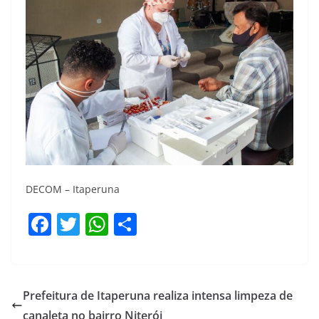
DECOM – Itaperuna
F
T
W
S
a
w
h
h
c
itt
at
ar
e
er
s
e
Prefeitura de Itaperuna realiza intensa limpeza de
b
A
canaleta no bairro Niterói