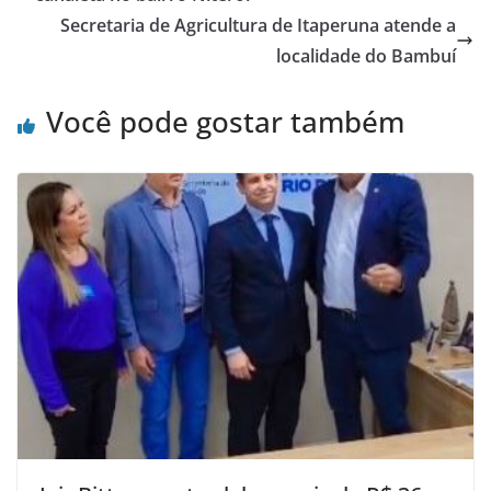
o
p
Secretaria de Agricultura de Itaperuna atende a
o
p
localidade do Bambuí
k
Você pode gostar também