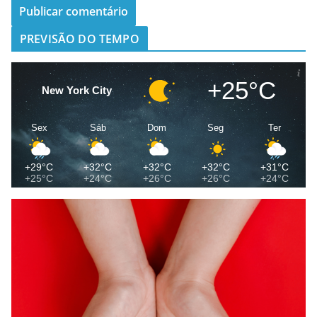
PREVISÃO DO TEMPO
+25°C
New York City
Sex
Sáb
Dom
Seg
Ter
+29°C
+32°C
+32°C
+32°C
+31°C
+25°C
+24°C
+26°C
+26°C
+24°C