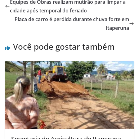
e
er
s
e
Equipes de Obras realizam mutirão para limpar a
b
A
cidade após temporal do feriado
o
p
Placa de carro é perdida durante chuva forte em
o
p
Itaperuna
k
Você pode gostar também
Secretaria de Agricultura de Itaperuna