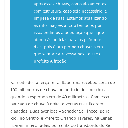
após essas chuvas, como alojamentos
com estrutura, caso seja necessário, e
limpeza de ruas. Estamos atualizando
as informações a todo tempo e, por
isso, pedimos à população que fique
atenta às notícias para os próximos
dias, pois é um período chuvoso em
que sempre atravessamos”, disse o
prefeito Alfredão.
Na noite desta terça-feira, Itaperuna recebeu cerca de
100 milímetros de chuva no período de cinco horas,
quando o esperado era de 40 milímetros. Com essa
pancada de chuva à noite, diversas ruas ficaram
alagadas. Duas avenidas – Senador Sá Tinoco (Beira
Rio), no Centro, e Prefeito Orlando Tavares, na Cehab,
ficaram interditadas, por conta do transbordo do Rio