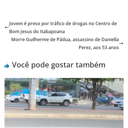
a
w
h
h
c
itt
at
ar
e
er
s
e
Jovem é preso por tráfico de drogas no Centro de
b
A
Bom Jesus do Itabapoana
o
p
Morre Guilherme de Pádua, assassino de Daniella
o
p
Perez, aos 53 anos
k
Você pode gostar também