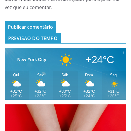
vez que eu comentar.
PREVISÃO DO TEMPO
+24°C
New York City
Qui
Sex
Sáb
Dom
Seg
+31°C
+32°C
+30°C
+32°C
+31°C
+25°C
+23°C
+25°C
+24°C
+26°C