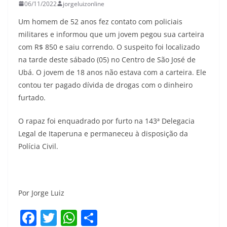
06/11/2022
jorgeluizonline
Um homem de 52 anos fez contato com policiais
militares e informou que um jovem pegou sua carteira
com R$ 850 e saiu correndo. O suspeito foi localizado
na tarde deste sábado (05) no Centro de São José de
Ubá. O jovem de 18 anos não estava com a carteira. Ele
contou ter pagado dívida de drogas com o dinheiro
furtado.
O rapaz foi enquadrado por furto na 143ª Delegacia
Legal de Itaperuna e permaneceu à disposição da
Polícia Civil.
Por Jorge Luiz
F
T
W
S