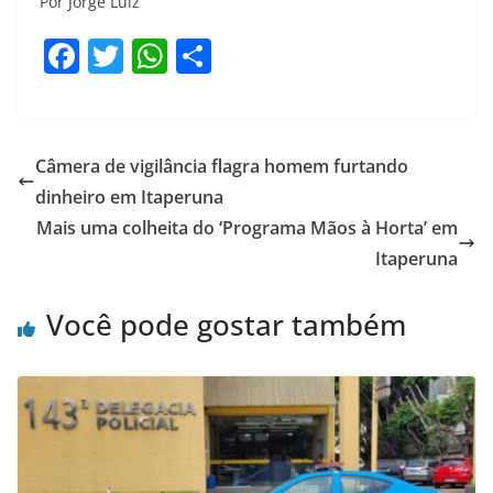
Por Jorge Luiz
F
T
W
S
a
w
h
h
c
itt
at
ar
e
er
s
e
Câmera de vigilância flagra homem furtando
b
A
dinheiro em Itaperuna
o
p
Mais uma colheita do ‘Programa Mãos à Horta’ em
o
p
Itaperuna
k
Você pode gostar também