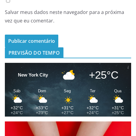
Salvar meus dados neste navegador para a próxima
vez que eu comentar.
PREVISÃO DO TEMPO
+25°C
New York City
Sáb
Dom
Seg
Ter
Qua
+32°C
+33°C
+31°C
+32°C
+31°C
+24°C
+23°C
+27°C
+24°C
+25°C