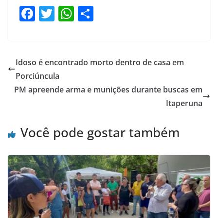
F
T
W
S
a
w
h
h
c
itt
at
ar
e
er
s
e
Idoso é encontrado morto dentro de casa em
b
A
Porciúncula
o
p
PM apreende arma e munições durante buscas em
o
p
Itaperuna
k
Você pode gostar também