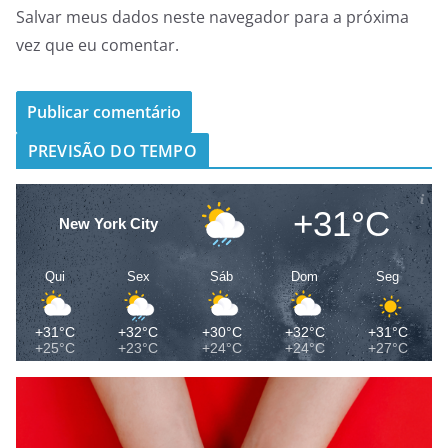
Salvar meus dados neste navegador para a próxima
vez que eu comentar.
PREVISÃO DO TEMPO
+31°C
New York City
Qui
Sex
Sáb
Dom
Seg
+31°C
+32°C
+30°C
+32°C
+31°C
+25°C
+23°C
+24°C
+24°C
+27°C