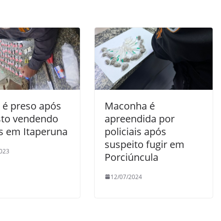
 é preso após
Maconha é
isto vendendo
apreendida por
s em Itaperuna
policiais após
suspeito fugir em
023
Porciúncula
12/07/2024