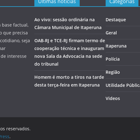
Últimas notícias
Categorias
Ao vivo: sessão ordinária na
Destaque
 base factual,
Câmara Municipal de Itaperuna
 o que precisa
Geral
cotidiano, seja
OAB-RJ e TCE-RJ firmam termo de
Itaperuna
mar
cooperação técnica e inauguram
 de interesse
nova Sala da Advocacia na sede
Polícia
do tribunal
Região
Homem é morto a tiros na tarde
desta terça-feira em Itaperuna
Utilidade Públic
Videos
tos reservados.
ress
.