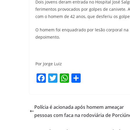
Dois jovens deram entrada no Hospital José Salg
ferimentos provocados por golpes de canivete. 
com o homem de 42 anos, que desferiu os golpes
O homem foi enquadrado por lesão corporal na 14
depoimento.
Por Jorge Luiz
F
T
W
S
a
w
h
h
c
itt
at
ar
e
er
s
e
Polícia é acionada após homem ameaçar
b
A
pessoas com faca na rodoviária de Porciún
o
p