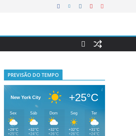
PREVISÃO DO TEMPO
+25°C
New York City
Sex
Sáb
Dom
Seg
Ter
+29°C
+32°C
+32°C
+32°C
+31°C
+25°C
+24°C
+26°C
+26°C
+24°C