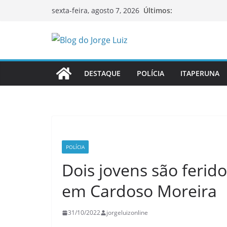
Pular
Últimos:
sexta-feira, agosto 7, 2026
para
o
conteúdo
DESTAQUE
POLÍCIA
ITAPERUNA
POLÍCIA
Dois jovens são ferid
em Cardoso Moreira
31/10/2022
jorgeluizonline