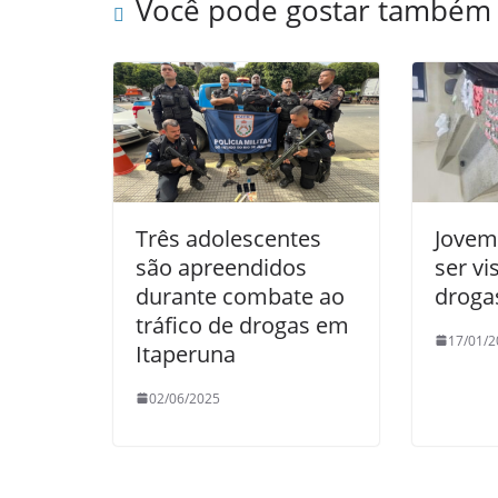
Você pode gostar também
o
p
k
Três adolescentes
Jovem
são apreendidos
ser v
durante combate ao
droga
tráfico de drogas em
17/01/2
Itaperuna
02/06/2025