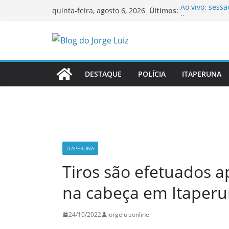
Pular
Últimos:
Ao vivo: sess
quinta-feira, agosto 6, 2026
para
Itaperuna
Ao vivo: sess
o
Itaperuna
conteúdo
OAB-RJ e TCE-
inauguram nov
Homem é morto
DESTAQUE
POLÍCIA
ITAPERUNA
Itaperuna
Colégio Estad
novos estuda
ITAPERUNA
Tiros são efetuados a
na cabeça em Itaper
24/10/2022
jorgeluizonline