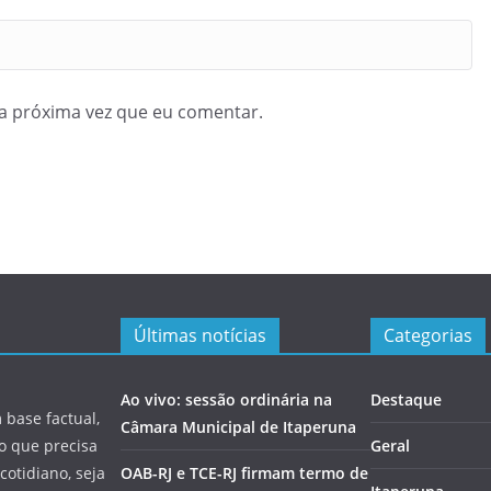
a próxima vez que eu comentar.
Últimas notícias
Categorias
Ao vivo: sessão ordinária na
Destaque
 base factual,
Câmara Municipal de Itaperuna
 o que precisa
Geral
cotidiano, seja
OAB-RJ e TCE-RJ firmam termo de