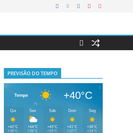
PREVISÃO DO TEMPO
+40°C
Tempe
Qui
Sex
Sáb
Dom
Seg
+42°C
+44°C
+45°C
+41°C
+38°C
+36°C
+36°C
+35°C
+32°C
+34°C