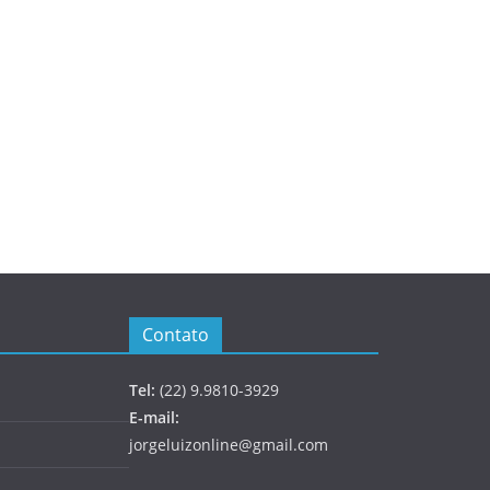
Contato
Tel:
(22) 9.9810-3929
E-mail:
jorgeluizonline@gmail.com