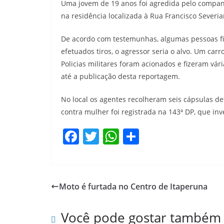
Uma jovem de 19 anos foi agredida pelo compa
na residência localizada à Rua Francisco Severia
De acordo com testemunhas, algumas pessoas fi
efetuados tiros, o agressor seria o alvo. Um car
Policias militares foram acionados e fizeram vár
até a publicação desta reportagem.
No local os agentes recolheram seis cápsulas def
contra mulher foi registrada na 143ª DP, que inv
F
T
W
S
a
w
h
h
c
itt
at
ar
e
er
s
e
Moto é furtada no Centro de Itaperuna
b
A
o
p
Você pode gostar também