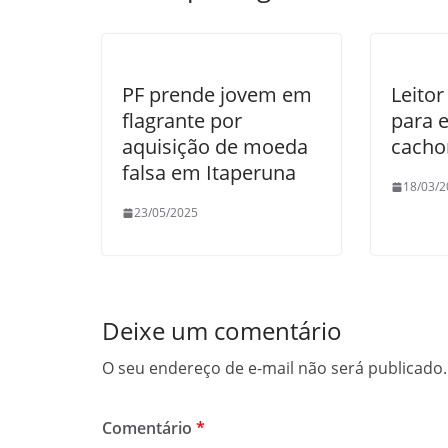
o
p
k
PF prende jovem em
Leitor
flagrante por
para 
aquisição de moeda
cacho
falsa em Itaperuna
18/03/2
23/05/2025
Deixe um comentário
O seu endereço de e-mail não será publicado.
Comentário
*