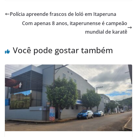
c
itt
at
ar
e
er
s
e
Polícia apreende frascos de loló em Itaperuna
b
A
Com apenas 8 anos, itaperunense é campeão
o
p
mundial de karatê
o
p
Você pode gostar também
k