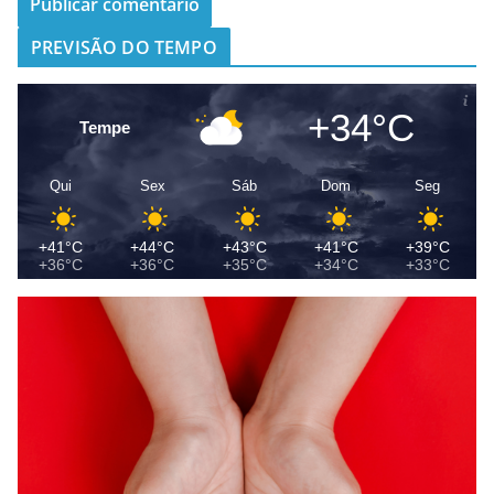
PREVISÃO DO TEMPO
+34°C
Tempe
Qui
Sex
Sáb
Dom
Seg
+41°C
+44°C
+43°C
+41°C
+39°C
+36°C
+36°C
+35°C
+34°C
+33°C