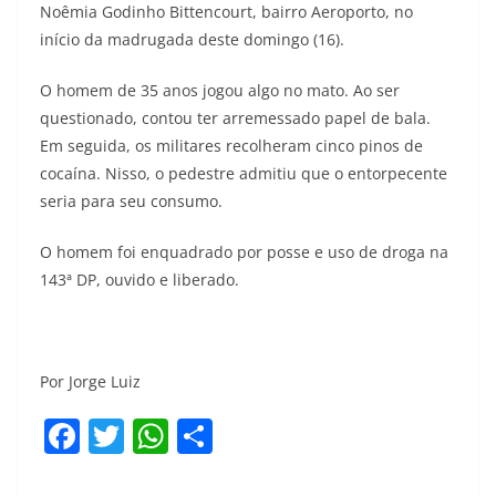
Noêmia Godinho Bittencourt, bairro Aeroporto, no
início da madrugada deste domingo (16).
O homem de 35 anos jogou algo no mato. Ao ser
questionado, contou ter arremessado papel de bala.
Em seguida, os militares recolheram cinco pinos de
cocaína. Nisso, o pedestre admitiu que o entorpecente
seria para seu consumo.
O homem foi enquadrado por posse e uso de droga na
143ª DP, ouvido e liberado.
Por Jorge Luiz
F
T
W
S
a
w
h
h