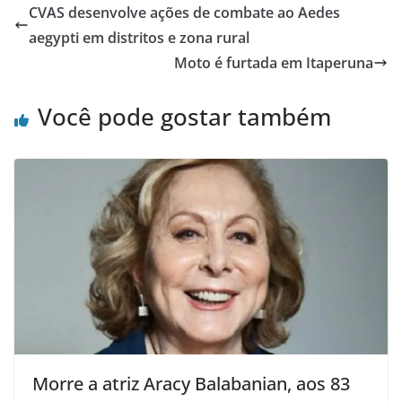
e
er
s
e
CVAS desenvolve ações de combate ao Aedes
b
A
aegypti em distritos e zona rural
o
p
Moto é furtada em Itaperuna
o
p
Você pode gostar também
k
Morre a atriz Aracy Balabanian, aos 83