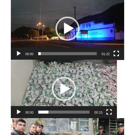
Tocador
de
vídeo
00:00
01:22
Tocador
de
vídeo
00:00
00:15