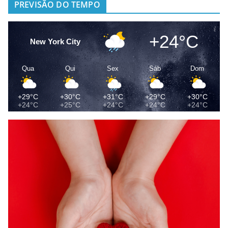
PREVISÃO DO TEMPO
+24°C
New York City
Qua
Qui
Sex
Sáb
Dom
+29°C
+30°C
+31°C
+29°C
+30°C
+24°C
+25°C
+24°C
+24°C
+24°C