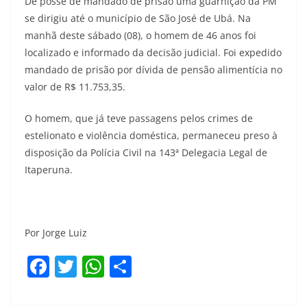
De posse de mandado de prisão uma guarnição da PM
se dirigiu até o município de São José de Ubá. Na
manhã deste sábado (08), o homem de 46 anos foi
localizado e informado da decisão judicial. Foi expedido
mandado de prisão por dívida de pensão alimentícia no
valor de R$ 11.753,35.
O homem, que já teve passagens pelos crimes de
estelionato e violência doméstica, permaneceu preso à
disposição da Polícia Civil na 143ª Delegacia Legal de
Itaperuna.
Por Jorge Luiz
F
T
W
S
a
w
h
h