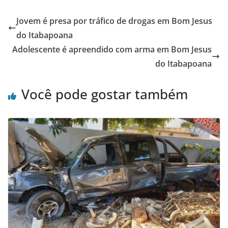
c
itt
at
ar
e
er
s
e
Jovem é presa por tráfico de drogas em Bom Jesus
b
A
do Itabapoana
o
p
Adolescente é apreendido com arma em Bom Jesus
o
p
do Itabapoana
k
Você pode gostar também