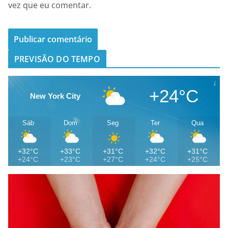
vez que eu comentar.
PREVISÃO DO TEMPO
+24°C
New York City
Sáb
Dom
Seg
Ter
Qua
+32°C
+33°C
+31°C
+32°C
+31°C
+24°C
+23°C
+27°C
+24°C
+25°C