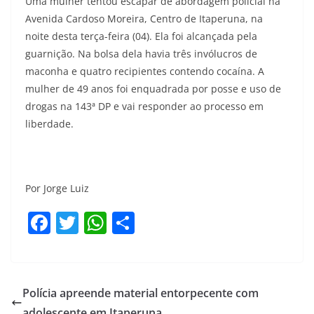
Uma mulher tentou escapar de abordagem policial na
Avenida Cardoso Moreira, Centro de Itaperuna, na
noite desta terça-feira (04). Ela foi alcançada pela
guarnição. Na bolsa dela havia três invólucros de
maconha e quatro recipientes contendo cocaína. A
mulher de 49 anos foi enquadrada por posse e uso de
drogas na 143ª DP e vai responder ao processo em
liberdade.
Por Jorge Luiz
F
T
W
S
a
w
h
h
c
itt
at
ar
e
er
s
e
Polícia apreende material entorpecente com
b
A
adolescente em Itaperuna