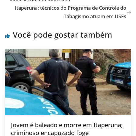
o
p
Itaperuna: técnicos do Programa de Controle do
o
p
Tabagismo atuam em USFs
k
Você pode gostar também
Jovem é baleado e morre em Itaperuna;
criminoso encapuzado foge