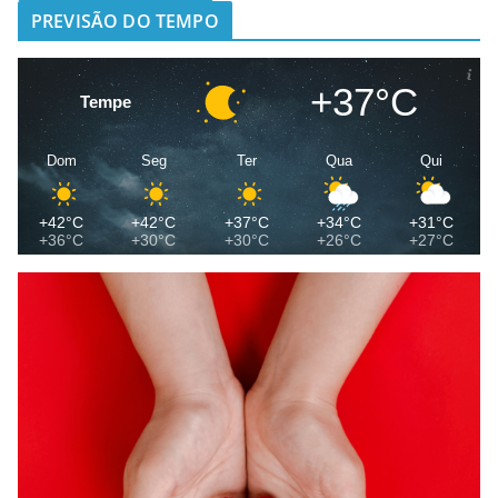
PREVISÃO DO TEMPO
+37°C
Tempe
Dom
Seg
Ter
Qua
Qui
+42°C
+42°C
+37°C
+34°C
+31°C
+36°C
+30°C
+30°C
+26°C
+27°C