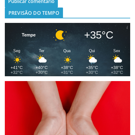
PREVISÃO DO TEMPO
+35°C
Tempe
Seg
Ter
Qua
Qui
Sex
+41°C
+40°C
+38°C
+35°C
+38°C
+32°C
+30°C
+31°C
+30°C
+32°C