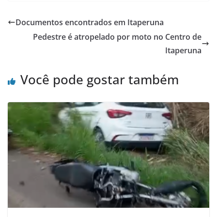
c
itt
at
ar
e
er
s
e
Documentos encontrados em Itaperuna
b
A
Pedestre é atropelado por moto no Centro de
o
p
Itaperuna
o
p
Você pode gostar também
k