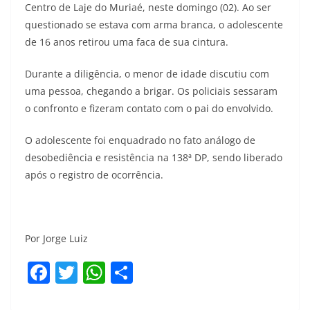
Centro de Laje do Muriaé, neste domingo (02). Ao ser
questionado se estava com arma branca, o adolescente
de 16 anos retirou uma faca de sua cintura.
Durante a diligência, o menor de idade discutiu com
uma pessoa, chegando a brigar. Os policiais sessaram
o confronto e fizeram contato com o pai do envolvido.
O adolescente foi enquadrado no fato análogo de
desobediência e resistência na 138ª DP, sendo liberado
após o registro de ocorrência.
Por Jorge Luiz
F
T
W
S
a
w
h
h